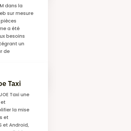
M dans la
web sur mesure
e pièces
me a été
ux besoins
ntégrant un
ur de
Lire la suite
oe Taxi
JOE Taxi une
 et
ifier la mise
s et
S et Android,