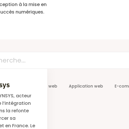
ception à la mise en
 succès numériques.
sys
cation mobile
Site web
Application web
E-com
NSYS, acteur
 l’intégration
ns la refonte
rcer sa
et en France. Le