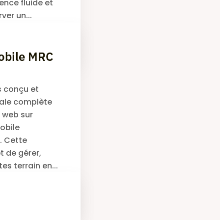
ence fluide et
ver un...
Lire la suite
obile MRC
s conçu et
tale complète
 web sur
obile
. Cette
 de gérer,
es terrain en...
Lire la suite