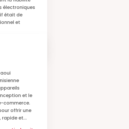
ts électroniques
f était de
sionnel et
Lire la suite
aoui
nisienne
appareils
nception et le
 e-commerce.
our offrir une
 rapide et...