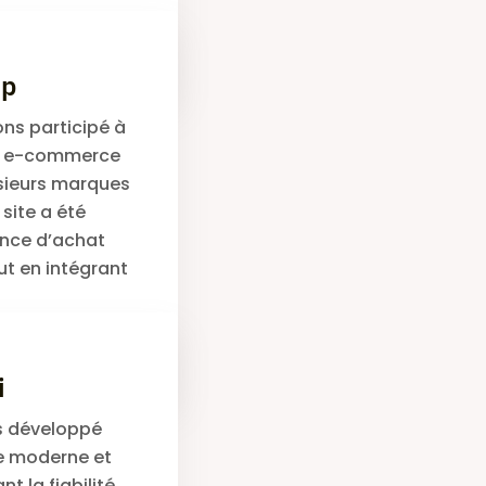
Lire la suite
op
ns participé à
me e-commerce
sieurs marques
 site a été
ence d’achat
ut en intégrant
Lire la suite
i
ns développé
e moderne et
t la fiabilité