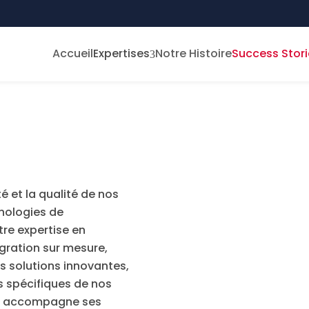
Accueil
Expertises
Notre Histoire
Success Stori
3
é et la qualité de nos
nologies de
tre expertise en
gration sur mesure,
s solutions innovantes,
 spécifiques de nos
ft accompagne ses