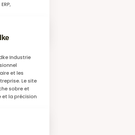
 ERP,
Lire la suite
dke
dke Industrie
ssionnel
aire et les
treprise. Le site
che sobre et
é et la précision
Lire la suite
M