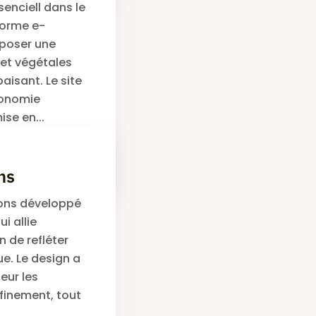
nciell dans le
forme e-
poser une
 et végétales
aisant. Le site
rgonomie
ise en...
Lire la suite
ns
ons développé
i allie
 de refléter
e. Le design a
eur les
ffinement, tout