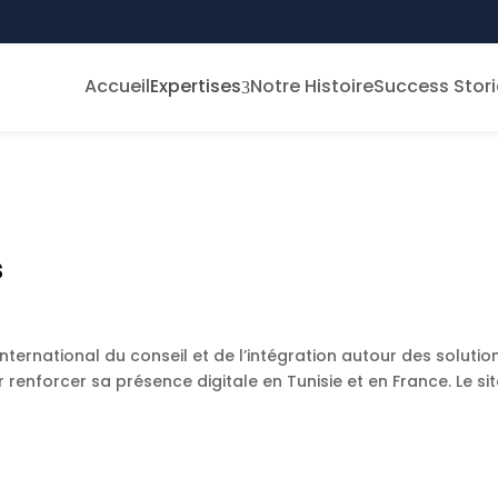
Accueil
Expertises
Notre Histoire
Success Stori
3
s
rnational du conseil et de l’intégration autour des solutio
r renforcer sa présence digitale en Tunisie et en France. Le si