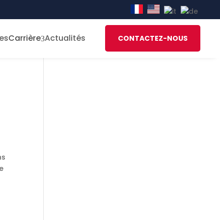
es
Carrière
Actualités
CONTACTEZ-NOUS
3
ns
te