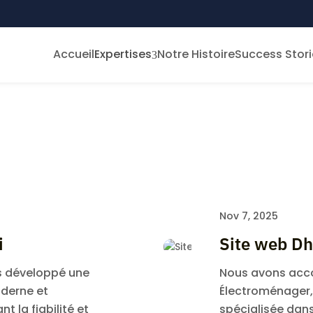
Accueil
Expertises
Notre Histoire
Success Stori
3
Nov 7, 2025
i
Site web Dh
ns développé une
Nous avons ac
derne et
Électroménager,
 la fiabilité et
spécialisée dans